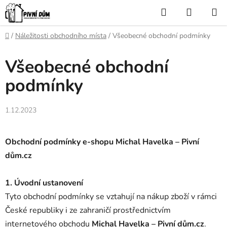
Přejít
Hledat
NÁKUP
na
KOŠÍK
obsah
Domů
/
Náležitosti obchodního místa
/
Všeobecné obchodní podmínky
Všeobecné obchodní
podmínky
1.12.2023
Obchodní podmínky e-shopu Michal Havelka – Pivní
dům.cz
1. Úvodní ustanovení
Tyto obchodní podmínky se vztahují na nákup zboží v rámci
České republiky i ze zahraničí prostřednictvím
internetového obchodu
Michal Havelka – Pivní dům.cz
.