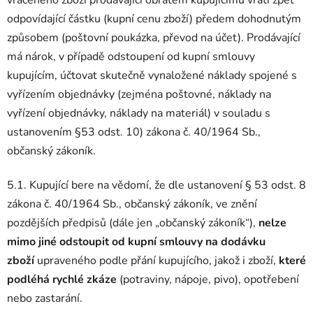
odpovídající částku (kupní cenu zboží) předem dohodnutým
způsobem (poštovní poukázka, převod na účet). Prodávající
má nárok, v případě odstoupení od kupní smlouvy
kupujícím, účtovat skutečně vynaložené náklady spojené s
vyřízením objednávky (zejména poštovné, náklady na
vyřízení objednávky, náklady na materiál) v souladu s
ustanovením §53 odst. 10) zákona č. 40/1964 Sb.,
občanský zákoník.
5.1. Kupující bere na vědomí, že dle ustanovení § 53 odst. 8
zákona č. 40/1964 Sb., občanský zákoník, ve znění
pozdějších předpisů (dále jen „občanský zákoník“),
nelze
mimo jiné odstoupit od kupní smlouvy na dodávku
zboží
upraveného podle přání kupujícího, jakož i zboží,
které
podléhá rychlé zkáze
(potraviny, nápoje, pivo), opotřebení
nebo zastarání.