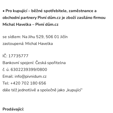
•
Pro kupující – běžné spotřebitele, zaměstnance a
obchodní partnery Pivní dům.cz je zboží zasíláno firmou
Michal Havelka – Pivní dům.cz
se sídlem: Na Jihu 529, 506 01 Jičín
zastoupená: Michal Havelka
IČ: 17735777
Bankovní spojení: Česká spořitelna
č. ú. 6302239399/0800
Email: info@pivnidum.cz
Tel: +420 702 180 656
dále též jednotlivě a společně jako „kupující“
Prodávající: