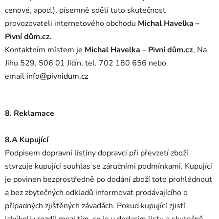
cenové, apod.), písemně sdělí tuto skutečnost
provozovateli internetového obchodu
Michal Havelka –
Pivní dům.cz.
Kontaktním místem je
Michal Havelka – Pivní dům.cz
, Na
Jihu 529, 506 01 Jičín, tel. 702 180 656 nebo
email
info@pivnidum.cz
8. Reklamace
8.A Kupující
Podpisem dopravní listiny dopravci při převzetí zboží
stvrzuje kupující souhlas se záručními podmínkami. Kupující
je povinen bezprostředně po dodání zboží toto prohlédnout
a bez zbytečných odkladů informovat prodávajícího o
případných zjištěných závadách. Pokud kupující zjistí
jakýkoliv rozdíl mezi tím, co je v dodacím listu a skutečně