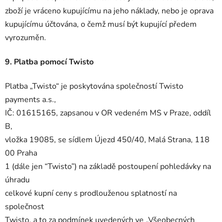
zboží je vráceno kupujícímu na jeho náklady, nebo je oprava
kupujícímu účtována, o čemž musí být kupující předem
vyrozuměn.
9. Platba pomocí Twisto
Platba „Twisto“ je poskytována společností Twisto
payments a.s.,
IČ: 01615165, zapsanou v OR vedeném MS v Praze, oddíl
B,
vložka 19085, se sídlem Újezd 450/40, Malá Strana, 118
00 Praha
1 (dále jen “Twisto”) na základě postoupení pohledávky na
úhradu
celkové kupní ceny s prodlouženou splatností na
společnost
Twisto, a to za podmínek uvedených ve „Všeobecných