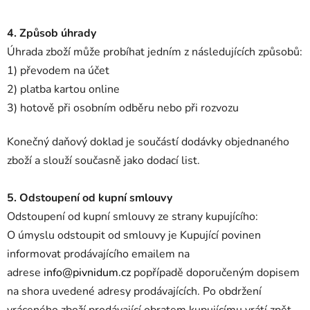
4. Způsob úhrady
Úhrada zboží může probíhat jedním z následujících způsobů:
1) převodem na účet
2) platba kartou online
3) hotově při osobním odběru nebo při rozvozu
Konečný daňový doklad je součástí dodávky objednaného
zboží a slouží současně jako dodací list.
5. Odstoupení od kupní smlouvy
Odstoupení od kupní smlouvy ze strany kupujícího:
O úmyslu odstoupit od smlouvy je Kupující povinen
informovat prodávajícího emailem na
adrese
info@pivnidum.cz
popřípadě doporučeným dopisem
na shora uvedené adresy prodávajících. Po obdržení
vráceného zboží prodávající obratem kupujícímu vrátí zpět