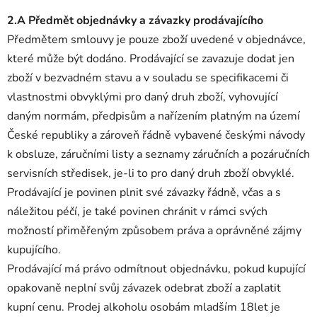
2.A Předmět objednávky a závazky prodávajícího
Předmětem smlouvy je pouze zboží uvedené v objednávce,
které může být dodáno. Prodávající se zavazuje dodat jen
zboží v bezvadném stavu a v souladu se specifikacemi či
vlastnostmi obvyklými pro daný druh zboží, vyhovující
daným normám, předpisům a nařízením platným na území
České republiky a zároveň řádně vybavené českými návody
k obsluze, záručními listy a seznamy záručních a pozáručních
servisních středisek, je-li to pro daný druh zboží obvyklé.
Prodávající je povinen plnit své závazky řádně, včas a s
náležitou péčí, je také povinen chránit v rámci svých
možností přiměřeným způsobem práva a oprávněné zájmy
kupujícího.
Prodávající má právo odmítnout objednávku, pokud kupující
opakovaně neplní svůj závazek odebrat zboží a zaplatit
kupní cenu. Prodej alkoholu osobám mladším 18let je