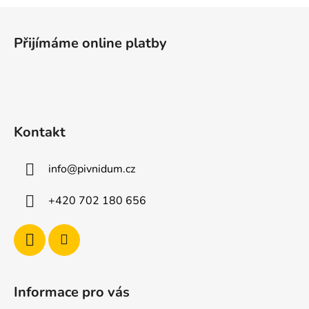
Z
á
Přijímáme online platby
p
a
t
í
Kontakt
info
@
pivnidum.cz
+420 702 180 656
Informace pro vás